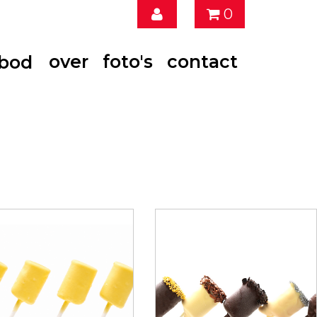
0
over
foto's
contact
nbod