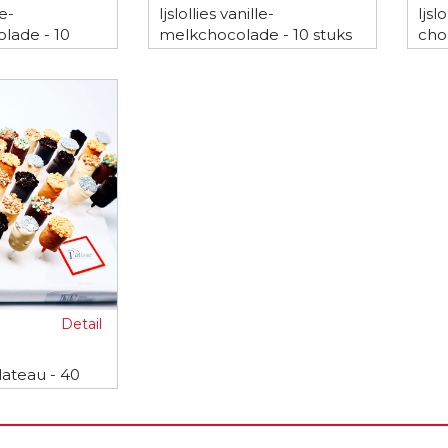
le-
Ijslollies vanille-
Ijsl
lade - 10
melkchocolade - 10 stuks
cho
Detail
lateau - 40