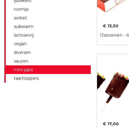
ijsbekers
roomijs
sorbet
€ 13,50
suikerarm
IJszoenen - 6
lactosevrij
vegan
diversen
sauzen
mini ijsjes
taarttoppers
€ 17,00