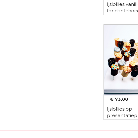
Ijslollies vanil
fondantchoco
stuks
€ 73,00
Ijslollies op
presentatiep
stuks