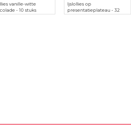
ollies vanille-witte
Ijslollies op
colade - 10 stuks
presentatieplateau - 32
stuks