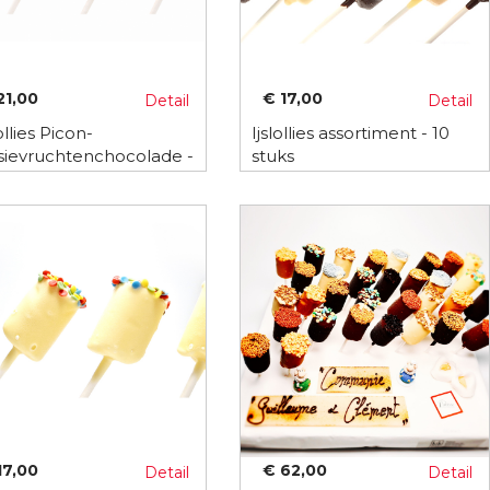
21,00
€ 17,00
Detail
Detail
ollies Picon-
Ijslollies assortiment - 10
sievruchtenchocolade -
stuks
tuks
17,00
€ 62,00
Detail
Detail